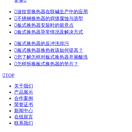
更多


波纹管换热器在联碱生产中的应用

不锈钢换热器的焊缝腐蚀与选型

板式换热器安裝时的留意点

板式换热器异常情况及解决方式

板式换热器的反冲洗排污

板式换热器换热效该如何提高？

您了解怎样对板式换热器开展酸洗

怎样拆换板式换热器的垫片？

TOP
关于我们
产品展示
合作案例
荣誉证书
新闻中心
在线留言
联系我们