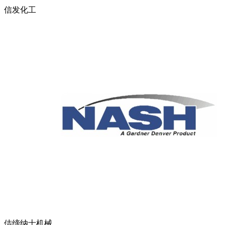
信发化工
佶缔纳士机械